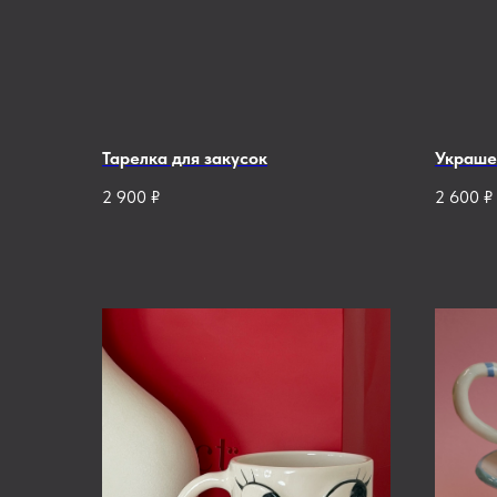
Тарелка для закусок
Украше
2 900
₽
2 600
₽