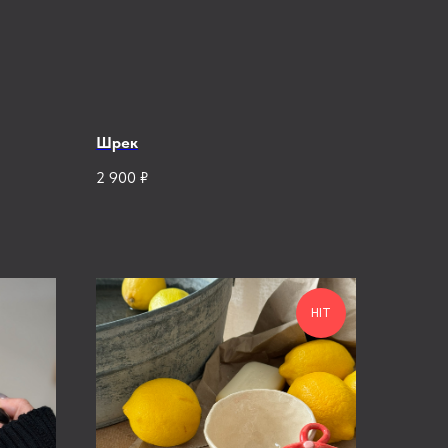
Шрек
2 900
₽
HIT