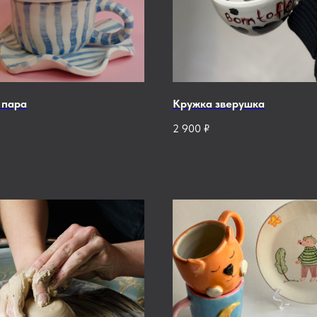
 пара
Кружка зверушка
2 900
₽