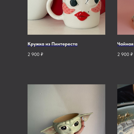
Кружка из Пинтереста
Чайная
2 900
₽
2 900
₽