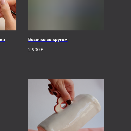
ки
Вазочка за кругом
2 900
₽