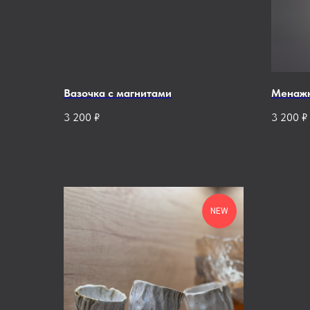
Вазочка с магнитами
Менажн
3 200
₽
3 200
₽
NEW