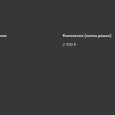
окал
Кинолепка (лепка рамки)
2 900
₽