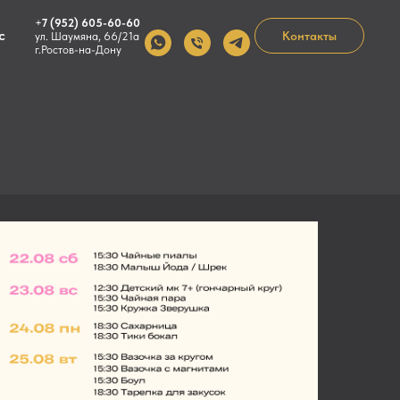
+
7 (952) 605-60-60‬
с
Контакты
ул. Шаумяна, 66/21а
г.Ростов-на-Дону