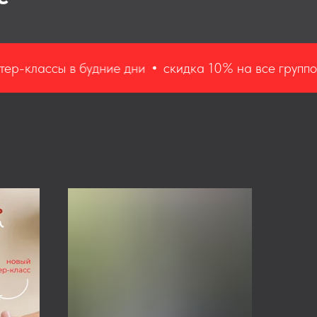
сы в будние дни
скидка 10% на все групповые тема