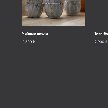
Чайные пиалы
Тики-б
2 600
₽
2 900
₽