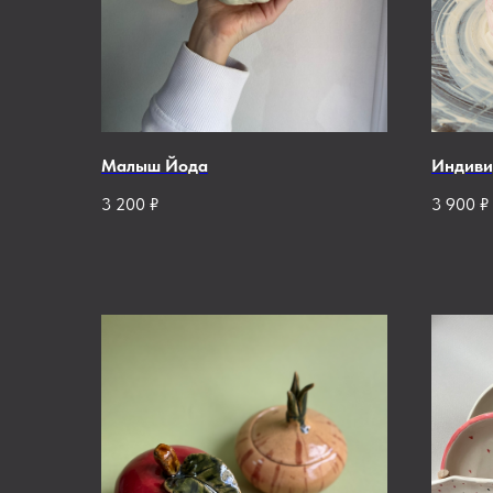
Малыш Йода
Индиви
3 200
₽
3 900
₽