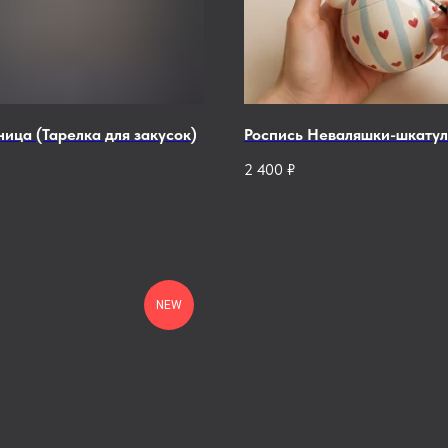
ица (Тарелка для закусок)
Роспись Неваляшки-шкатул
2 400
₽
NEW